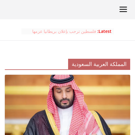
Ski
t
conten
Latest:
فلسطين ترحب بإعلان بريطانيا عزمها
الاعتراف بدولة فلسطين
لا يوجد أي مبرر في القانون الدولي
لاعتقال الولايات المتحدة للرئيس نيكولاس
مادورو، ولا للهجمات على فنزويلا
الرجل الذي سيصبح ملكا
المملكة العربية السعودية
البرتغال تعلن اعتزامها الاعتراف بدولة
فلسطين في سبتمبر
مالطا تقول إنها ستعترف بدولة فلسطين
في سبتمبر المقبل