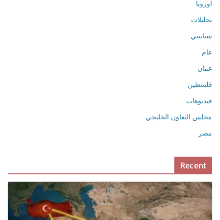
اوروبا
تحليلات
سياسي
عام
عمان
فلسطين
فيديوهات
مجلس التعاون الخليجي
مصر
Recent