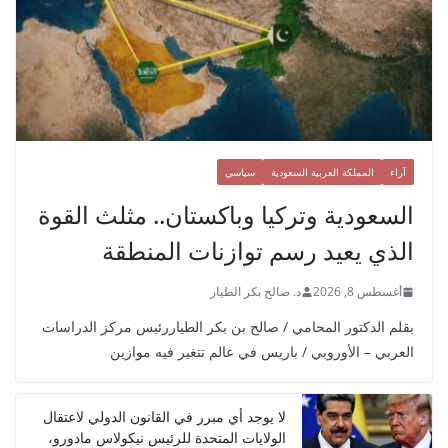
آراء
المملكة العربية السعودية
سياسي
السعودية وتركيا وباكستان.. مثلث القوة
الذي يعيد رسم توازنات المنطقة
أغسطس 8, 2026
د. صالح بكر الطيار
بقلم الدكتور المحامي / صالح بن بكر الطياررئيس مركز الدراسات
العربي – الأوروبي / باريس في عالم تتغير فيه موازين
لا يوجد أي مبرر في القانون الدولي لاعتقال
الولايات المتحدة للرئيس نيكولاس مادورو،