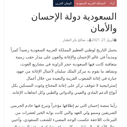
آراء
المملكة العربية السعودية
الوطن العربي
السعودية دولة الإحسان
والأمان
أبريل 27, 2021
د. صالح بكر الطيار
يحمل التاريخ لوطني العظيم المملكة العربية السعودية رصيداً كبيراً
ومديداً في عالم الإحسان والإغاثة والعون على مدار حقب زمنية
متعاقبة كانت فيها السعودية حجر الزاوية في مشاريع الغوث،
ونشاهد ما يقوم به مركز الملك سلمان لأعمال الإغاثة من جهود
جبارة في إغاثة الشعوب القريبة والبعيدة من خلال أعمال
إستراتيجية لا تتوقف تركز على إعانة المحتاج وغوث المسكين بكل
أنواع الدعم المادي والعيني والدوائي والطبي وكل اتجاهات الإعانة.
رأينا منصة إحسان التي تم إطلاقها مؤخراً وتبرع فيها خادم الحرمين
الشريفين وسمو ولي العهد والتي كانت بوابة الخير لعشرات من
التبرعات اللاحقة عكست الوجه المضيء للشعب السعودي، وأحيي
رجال الأعمال والمواطنين وكل مساهم شارك في هذه المنصة التي