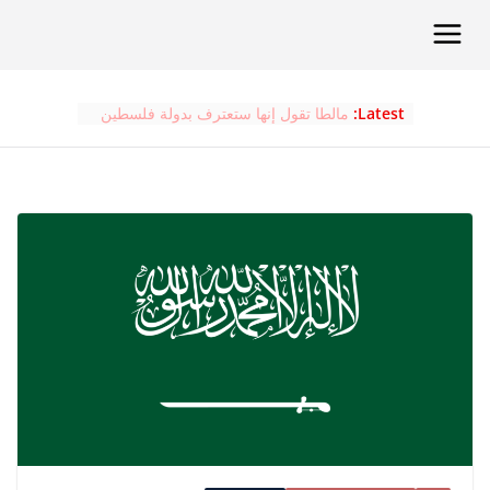
Ski
t
conten
Latest:
مالطا تقول إنها ستعترف بدولة فلسطين
في سبتمبر المقبل
السعودية وتركيا وباكستان.. مثلث القوة
الذي يعيد رسم توازنات المنطقة
لا يوجد أي مبرر في القانون الدولي
لاعتقال الولايات المتحدة للرئيس نيكولاس
مادورو، ولا للهجمات على فنزويلا
الرجل الذي سيصبح ملكا
البرتغال تعلن اعتزامها الاعتراف بدولة
فلسطين في سبتمبر