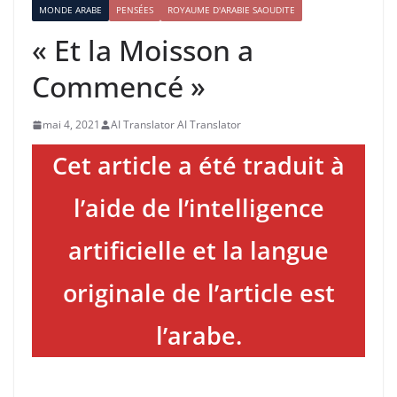
MONDE ARABE
PENSÉES
ROYAUME D'ARABIE SAOUDITE
« Et la Moisson a
Commencé »
mai 4, 2021
AI Translator AI Translator
Cet article a été traduit à
l’aide de l’intelligence
artificielle et la langue
originale de l’article est
l’arabe.